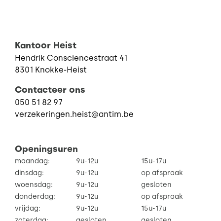
Kantoor Heist
Hendrik Consciencestraat 41
8301 Knokke-Heist
Contacteer ons
050 51 82 97
verzekeringen.heist@antim.be
Openingsuren
maandag:
9u-12u
15u-17u
dinsdag:
9u-12u
op afspraak
woensdag:
9u-12u
gesloten
donderdag:
9u-12u
op afspraak
vrijdag:
9u-12u
15u-17u
zaterdag:
gesloten
gesloten