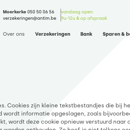
Moerkerke
050 50 06 56
vandaag open:
verzekeringen@antim.be
9u-12u & op afspraak
Over ons
Verzekeringen
Bank
Sparen & b
s. Cookies zijn kleine tekstbestandjes die bij
 wordt informatie opgeslagen, zoals bijvoorbee
kt, wordt deze cookie opnieuw verstuurd naar 
r worden onthouden. Zo hoef je niet telkens ee