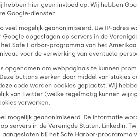
j hebben hier geen invloed op. Wij hebben Goo
ere Google-diensten.
zo veel mogelijk geanonimiseerd. Uw IP-adres w
 Google opgeslagen op servers in de Verenigde
j het Safe Harbor-programma van het Amerikaans
niveau voor de verwerking van eventuele pers
ons opgenomen om webpagina’s te kunnen promot
 Deze buttons werken door middel van stukjes c
n deze code worden cookies geplaatst. Wij hebbe
ijk van Twitter (welke regelmatig kunnen wijzi
ookies verwerken.
eel mogelijk geanonimiseerd. De informatie wor
p servers in de Verenigde Staten. LinkedIn, Twi
n aangesloten bij het Safe Harbor-programma v